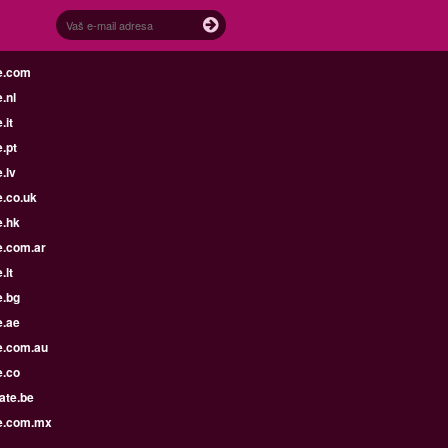
e.com
.nl
.it
.pt
.lv
e.co.uk
e.hk
e.com.ar
.lt
e.bg
e.ae
e.com.au
e.co
ate.be
e.com.mx