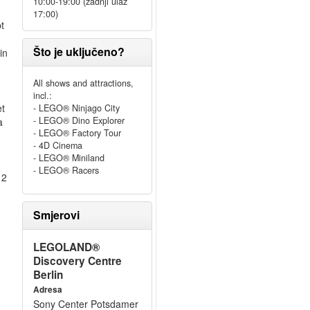
10:00-19:00 (zadnji ulaz
17:00)
t
Što je uključeno?
in
All shows and attractions,
incl.:
et
- LEGO® Ninjago City
- LEGO® Dino Explorer
a
- LEGO® Factory Tour
- 4D Cinema
- LEGO® Miniland
- LEGO® Racers
 2
Smjerovi
LEGOLAND®
Discovery Centre
Berlin
Adresa
Sony Center Potsdamer