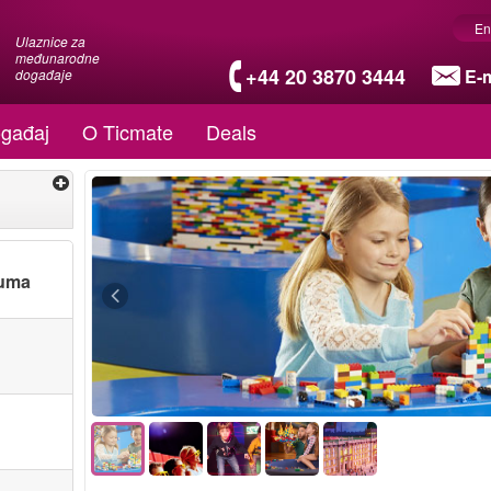
En
Ulaznice za
međunarodne
+44 20 3870 3444
E-m
događaje
gađaj
O Ticmate
Deals
tuma