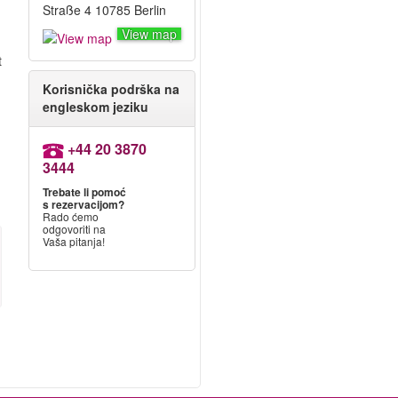
Straße 4 10785 Berlin
View map
t
Korisnička podrška na
engleskom jeziku
+44 20 3870
3444
Trebate li pomoć
s rezervacijom?
Rado ćemo
odgovoriti na
Vaša pitanja!