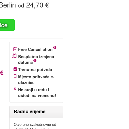
erlin
24,70 €
od
ice
Free Cancellation
Besplatna izmjena
datuma
Trenutna potvrda
 €
Mjesto prihvaća e-
ulaznice
Ne stoji u redu i
uštedi na vremenu!
!
Radno vrijeme
Otvoreno svakodnevno od