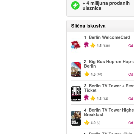
+ 4 milijuna prodanih
ulaznica
Slična iskustva
1.
Berlin WelcomeCard
4.5
Od
(438)
2.
Big Bus Hop-on Hop-o
-40%
Berlin
4.5
Od
(10)
3.
Berlin TV Tower + Res
Ticket
4.3
Od
(12)
4.
Berlin TV Tower Highe
Breakfast
4.9
Od
(9)