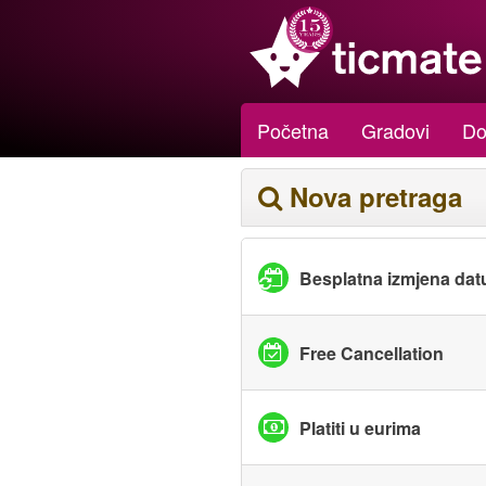
Početna
Gradovi
Do
Nova pretraga
Besplatna izmjena da
Free Cancellation
Platiti u eurima