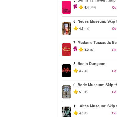
5.
Berlin TV Tower: Skip 
4.4
Od
(224)
6.
Neues Museum: Skip t
4.5
Od
(11)
7.
Madame Tussauds Ber
4.2
Od
(20)
8.
Berlin Dungeon
4.2
Od
(6)
9.
Bode Museum: Skip th
5.0
Od
(2)
10.
Altes Museum: Skip t
4.5
Od
(2)