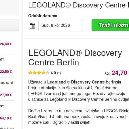
LEGOLAND® Discovery Centre B
Odabir datuma
Traži ulazn
sub, 8 kol 2026
26,80 €
LEGOLAND® Discovery
Centre Berlin
ff
24,70
22,50 €
4.0
Od
(1)
Uživajte u
Legoland ® Discovery Centre
berlinski
taurant
brojne atrakcije, kao što su kino 4D, Zmaj dvorac,
LEGO® Tvornica i još mnogo toga. Rezervirajte svoje
27,90 €
ulaznice za Legoland ® Discovery Centre Berlinu ovdje
st
Dođite i zaronite u u najvećem svjetskom LEGO® Brick
Box! Više od 4 milijuna opeka čekaju svoju kreativnost-
64,10 €
možete čak i izgraditi vlastiti svijet!