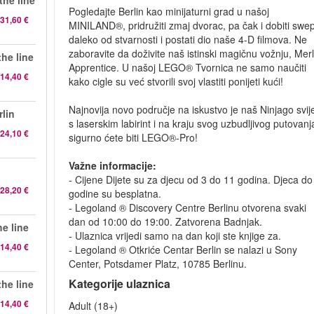
the line
Pogledajte Berlin kao minijaturni grad u našoj
31,60 €
MINILAND®, pridružiti zmaj dvorac, pa čak i dobiti swep
daleko od stvarnosti i postati dio naše 4-D filmova. Ne
zaboravite da doživite naš istinski magičnu vožnju, Merl
he line
Apprentice. U našoj LEGO® Tvornica ne samo naučiti
14,40 €
kako cigle su već stvorili svoj vlastiti ponijeti kući!
Najnovija novo područje na iskustvo je naš Ninjago svij
lin
s laserskim labirint i na kraju svog uzbudljivog putovanj
24,10 €
sigurno ćete biti LEGO®-Pro!
Važne informacije:
- Cijene Dijete su za djecu od 3 do 11 godina. Djeca do
28,20 €
godine su besplatna.
- Legoland ® Discovery Centre Berlinu otvorena svaki
dan od 10:00 do 19:00. Zatvorena Badnjak.
e line
- Ulaznica vrijedi samo na dan koji ste knjige za.
14,40 €
- Legoland ® Otkriće Centar Berlin se nalazi u Sony
Center, Potsdamer Platz, 10785 Berlinu.
Kategorije ulaznica
he line
14,40 €
Adult (18+)