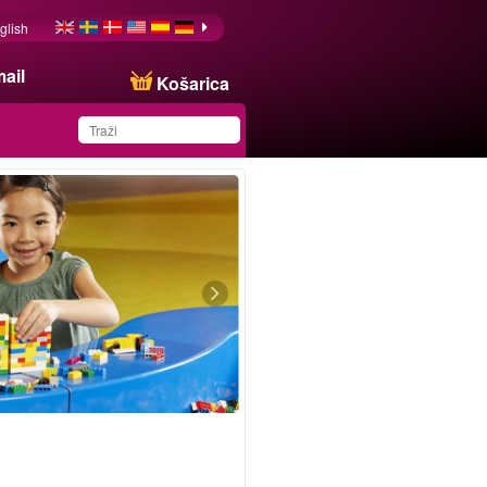
glish
ail
Košarica
You have saved this
product in your list