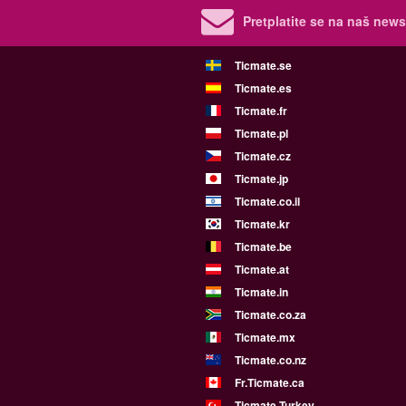
Pretplatite se na naš newsl
Ticmate.se
Ticmate.es
Ticmate.fr
Ticmate.pl
Ticmate.cz
Ticmate.jp
Ticmate.co.il
Ticmate.kr
Ticmate.be
Ticmate.at
Ticmate.in
Ticmate.co.za
Ticmate.mx
Ticmate.co.nz
Fr.Ticmate.ca
Ticmate Turkey