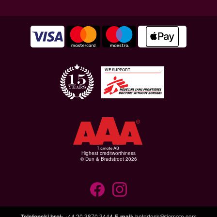
WE SUPPORT
Highest creditworthiness
© Dun & Bradstreet 2026
Telefonski broj
:
+44 20 3870 3444
E-mail
:
helpdesk@ticmate.com