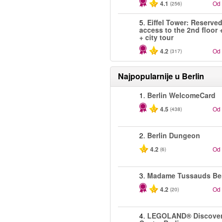
4.1
Od
(256)
5.
Eiffel Tower: Reserve
access to the 2nd floor 
+ city tour
4.2
Od
(317)
Najpopularnije u
Berlin
1.
Berlin WelcomeCard
4.5
Od
(438)
2.
Berlin Dungeon
4.2
Od
(6)
3.
Madame Tussauds Ber
4.2
Od
(20)
4.
LEGOLAND® Discove