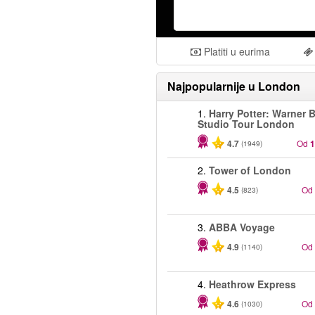
Platiti u eurima
Najpopularnije u
London
1.
Harry Potter: Warner B
Studio Tour London
4.7
Od
1
(1949)
2.
Tower of London
4.5
Od
(823)
3.
ABBA Voyage
4.9
Od
(1140)
4.
Heathrow Express
4.6
Od
(1030)