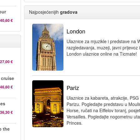
our
Najposjećenijih
gradova
40,60 €
London
Ulaznice za mjuzikle i predstave na W
razgledavanja, muzeji, javni prijevoz
London ulaznice online na Ticmate!
27,00 €
 cruise
Pariz
46,60 €
Ulaznice za kabareta, atrakcije, PS
ses
Parizu. Pogledajte predstavu u Mouli
Horse, ručati na Eiffelov toranj, posjet
36,30 €
Versailles. Pogledajte nogometnu u
Princes.
o the