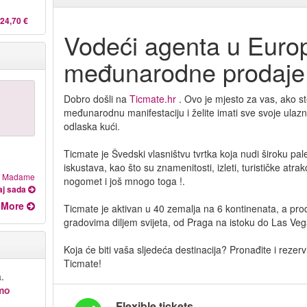
24,70 €
Vodeći agenta u Europ
međunarodne prodaje 
Dobro došli na
Ticmate.hr
. Ovo je mjesto za vas, ako st
međunarodnu manifestaciju i želite imati sve svoje ulaznic
odlaska kući.
Ticmate je Švedski vlasništvu tvrtka koja nudi široku pal
iskustava, kao što su znamenitosti, izleti, turističke atrak
 & Madame
nogomet i još mnogo toga !.
aj sada
More
Ticmate je aktivan u 40 zemalja na 6 kontinenata, a pr
gradovima diljem svijeta, od Praga na istoku do Las Ve
Koja će biti vaša sljedeća destinacija? Pronađite i rezerv
Ticmate!
.
imo
Flexible tickets