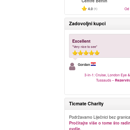
Centre Berlin
4.0
Od
(1)
Zadovoljni kupci
Excellent
"Very nice to see"
Gordan
3-in-1: Cruise, London Eye
Tussauds
–
Rezervir
Ticmate Charity
Podržavamo Liječnici bez granica
Pročitajte više o tome što rad
ovdje.