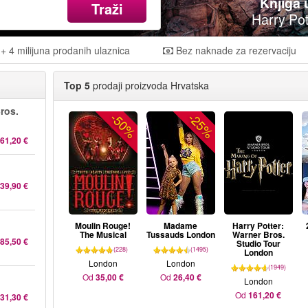
Knjiga 
Traži
Harry Pot
+ 4 milijuna prodanih ulaznica
Bez naknade za rezervaciju
Top 5
prodaji proizvoda Hrvatska
ros.
-50%
-25%
61,20 €
39,90 €
Moulin Rouge!
Madame
Harry Potter:
The Musical
Tussauds London
Warner Bros.
85,50 €
Studio Tour
(228)
(1495)
London
London
London
(1949)
Od
35,00 €
Od
26,40 €
London
Od
161,20 €
31,30 €