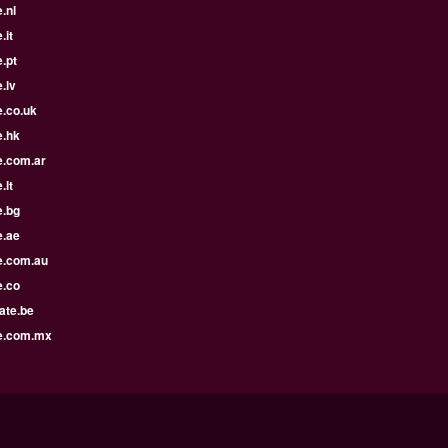
.nl
.it
.pt
.lv
e.co.uk
e.hk
e.com.ar
.lt
e.bg
e.ae
e.com.au
e.co
ate.be
e.com.mx