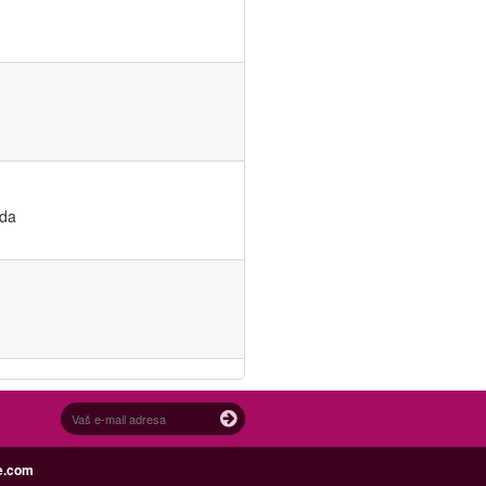
ada
e.com