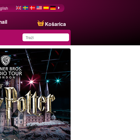
glish
ail
Košarica
You have saved this
product in your list