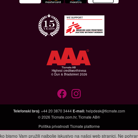
WE SUPPORT
Highest creditworthiness
© Dun & Bradstreet 2026
Telefonski broj
:
+44 20 3870 3444
E-mail
:
helpdesk@ticmate.com
© 2026
Ticmate.com.hr
,
Ticmate AB®
Politika privatnosti Ticmate platforme
ako bismo Vam pružili najbolje iskustvo na našoj web stranici. Ne pohr