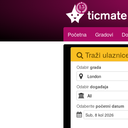
Početna
Gradovi
Do
Traži ulaznic
Odabir
grada
Odabir
događaja
Odaberite
početni datum
sub, 8 kol 2026