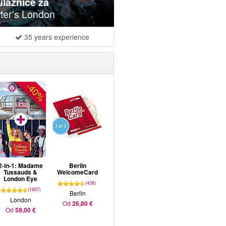
ulaznice za
ter's London
35 years experience
-40%
2-in-1: Madame
Berlin
Tussauds &
WelcomeCard
London Eye
(438)
(1667)
Berlin
London
Od
26,80 €
Od
59,00 €