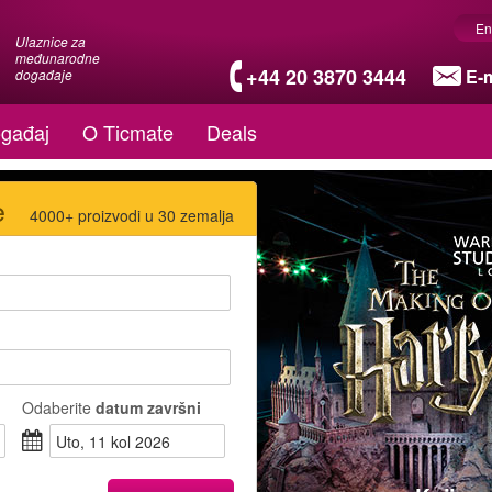
En
Ulaznice za
međunarodne
+44 20 3870 3444
E-m
događaje
gađaj
O Ticmate
Deals
e
4000+ proizvodi u 30 zemalja
Odaberite
datum završni
uto, 11 kol 2026