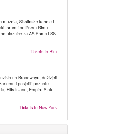
h muzeja, Sikstinske kapele i
ski forum i antičkom Rimu.
tne ulaznice za AS Roma i SS
Tickets to
Rim
juzikla na Broadwayu, doživjeti
arlemu i posjetiti poznate
de, Ellis Island, Empire State
Tickets to
New York