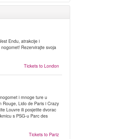
est Endu, atrakcije i
 i nogomet! Rezervirajte svoja
Tickets to
London
G nogomet i mnoge ture u
n Rouge, Lido de Paris i Crazy
ite Louvre ili posjetite dvorac
takmicu s PSG-u Parc des
Tickets to
Pariz