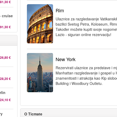
81,30 €
Rim
d
+ cruise
Ulaznice za razgledavanje Vatikanski
bazilici Svetog Petra, Koloseum, Rim
91,30 €
Također možete kupiti svoje nogome
Lazio - siguran online rezervaciju!
26,80 €
New York
Rezervirati ulaznice za predstave i m
Manhattan razgledavanje i gospel u H
znamenitosti i atrakcija kao Kip slobo
28,20 €
Building i Woodbury Outletu.
lin
24,10 €
ry
O Ticmate