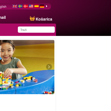
glish
ail
Košarica
You have saved this
product in your list