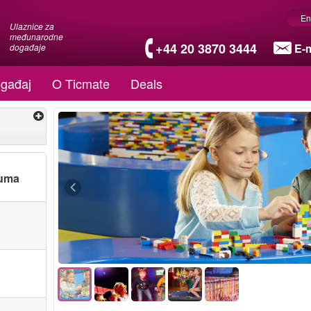
En
Ulaznice za
međunarodne
+44 20 3870 3444
E-m
događaje
gađaj
O Ticmate
Deals
tuma