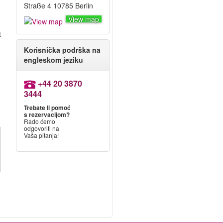
Straße 4 10785 Berlin
View map
t
Korisnička podrška na
engleskom jeziku
+44 20 3870
3444
Trebate li pomoć
s rezervacijom?
Rado ćemo
odgovoriti na
Vaša pitanja!