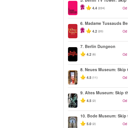
5.
Berlin TV Tower: Skip 
4.4
Od
(224)
6.
Madame Tussauds Ber
4.2
Od
(20)
7.
Berlin Dungeon
4.2
Od
(6)
8.
Neues Museum: Skip t
4.5
Od
(11)
9.
Altes Museum: Skip th
4.5
Od
(2)
10.
Bode Museum: Skip t
5.0
Od
(2)