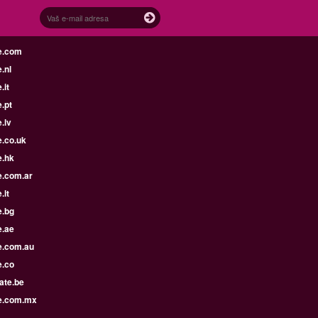
e.com
.nl
.it
.pt
.lv
e.co.uk
e.hk
e.com.ar
.lt
e.bg
e.ae
e.com.au
e.co
ate.be
e.com.mx