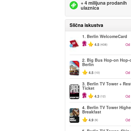
+ 4 milijuna prodanih
ulaznica
Slična iskustva
1.
Berlin WelcomeCard
4.5
Od
(438)
2.
Big Bus Hop-on Hop-o
-40%
Berlin
4.5
Od
(10)
3.
Berlin TV Tower + Res
Ticket
4.3
Od
(12)
4.
Berlin TV Tower Highe
Breakfast
4.9
Od
(9)