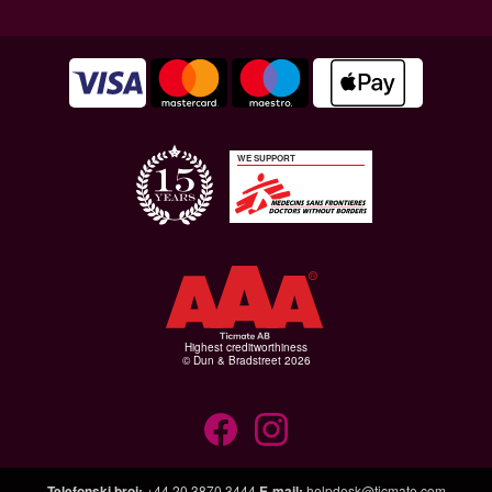
WE SUPPORT
Highest creditworthiness
© Dun & Bradstreet 2026
Telefonski broj
:
+44 20 3870 3444
E-mail
:
helpdesk@ticmate.com