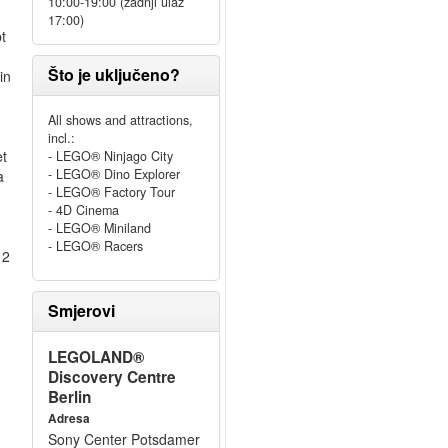
10:00-19:00 (zadnji ulaz
17:00)
t
Što je uključeno?
in
All shows and attractions,
incl.:
et
- LEGO® Ninjago City
- LEGO® Dino Explorer
a
- LEGO® Factory Tour
- 4D Cinema
- LEGO® Miniland
- LEGO® Racers
 2
Smjerovi
LEGOLAND®
Discovery Centre
Berlin
Adresa
Sony Center Potsdamer