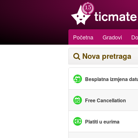
Početna
Gradovi
Do
Nova pretraga
Besplatna izmjena da
Free Cancellation
Platiti u eurima