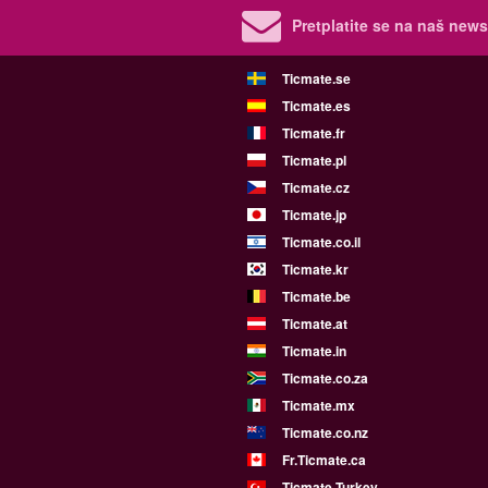
Pretplatite se na naš newsl
Ticmate.se
Ticmate.es
Ticmate.fr
Ticmate.pl
Ticmate.cz
Ticmate.jp
Ticmate.co.il
Ticmate.kr
Ticmate.be
Ticmate.at
Ticmate.in
Ticmate.co.za
Ticmate.mx
Ticmate.co.nz
Fr.Ticmate.ca
Ticmate Turkey