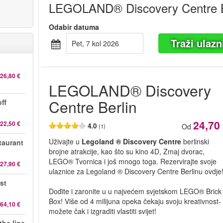
LEGOLAND® Discovery Centre B
Odabir datuma
Traži ulazn
pet, 7 kol 2026
26,80 €
LEGOLAND® Discovery
Centre Berlin
ff
24,70
22,50 €
4.0
Od
(1)
Uživajte u
Legoland ® Discovery Centre
berlinski
taurant
brojne atrakcije, kao što su kino 4D, Zmaj dvorac,
LEGO® Tvornica i još mnogo toga. Rezervirajte svoje
27,90 €
ulaznice za Legoland ® Discovery Centre Berlinu ovdje
st
Dođite i zaronite u u najvećem svjetskom LEGO® Brick
Box! Više od 4 milijuna opeka čekaju svoju kreativnost-
64,10 €
možete čak i izgraditi vlastiti svijet!