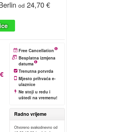
erlin
24,70 €
od
ice
Free Cancellation
Besplatna izmjena
datuma
Trenutna potvrda
 €
Mjesto prihvaća e-
ulaznice
Ne stoji u redu i
uštedi na vremenu!
!
Radno vrijeme
Otvoreno svakodnevno od