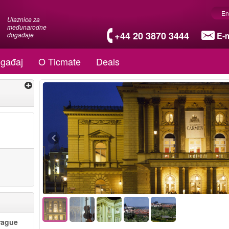
En
Ulaznice za
međunarodne
+44 20 3870 3444
E-m
događaje
gađaj
O Ticmate
Deals
rague