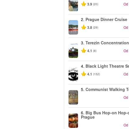
3.9
Od
(20)
2.
Prague Dinner Cruise
3.8
Od
(29)
3.
Terezin Concentratio
4.1
Od
(8)
4.
Black Light Theatre S
4.1
Od
(152)
5.
Communist Walking T
Od
6.
Big Bus Hop-on Hop-o
Prague
Od