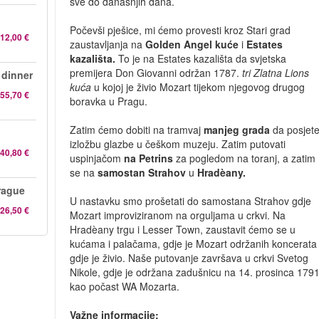
sve do današnjih dana.
Počevši pješice, mi ćemo provesti kroz Stari grad
12,00 €
zaustavljanja na
Golden Angel kuće
i
Estates
kazališta.
To je na Estates kazališta da svjetska
premijera Don Giovanni održan 1787.
tri Zlatna Lions
 dinner
kuća
u kojoj je živio Mozart tijekom njegovog drugog
55,70 €
boravka u Pragu.
Zatim ćemo dobiti na tramvaj
manjeg grada
da posjet
izložbu glazbe u češkom muzeju. Zatim putovati
40,80 €
uspinjačom
na Petrins
za pogledom na toranj, a zatim
se na
samostan Strahov
u
Hradèany.
rague
U nastavku smo prošetati do samostana Strahov gdje
26,50 €
Mozart improviziranom na orguljama u crkvi. Na
Hradèany trgu i Lesser Town, zaustavit ćemo se u
kućama i palačama, gdje je Mozart održanih koncerata i
gdje je živio. Naše putovanje završava u crkvi Svetog
Nikole, gdje je održana zadušnicu na 14. prosinca 179
kao počast WA Mozarta.
Važne informacije: