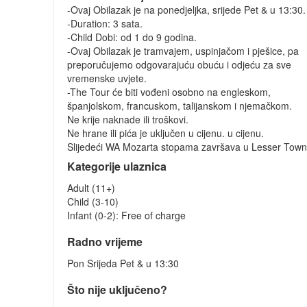
-Ovaj Obilazak je na ponedjeljka, srijede Pet & u 13:30.
-Duration: 3 sata.
-Child Dobi: od 1 do 9 godina.
-Ovaj Obilazak je tramvajem, uspinjačom i pješice, pa
preporučujemo odgovarajuću obuću i odjeću za sve
vremenske uvjete.
-The Tour će biti vođeni osobno na engleskom,
španjolskom, francuskom, talijanskom i njemačkom.
Ne krije naknade ili troškovi.
Ne hrane ili pića je uključen u cijenu. u cijenu.
Slijedeći WA Mozarta stopama završava u Lesser Town
Kategorije ulaznica
Adult (11+)
Child (3-10)
Infant (0-2): Free of charge
Radno vrijeme
Pon Srijeda Pet & u 13:30
Što nije uključeno?