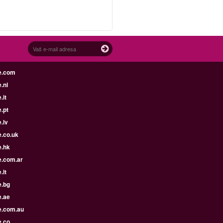
e.com
.nl
.it
.pt
.lv
e.co.uk
e.hk
e.com.ar
.lt
e.bg
e.ae
e.com.au
e.co