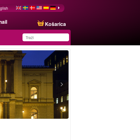
glish
ail
Košarica
You have saved this
product in your list