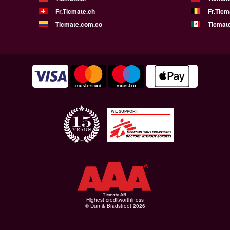
Fr.Ticmate.ch
Fr.Ticm
Ticmate.com.co
Ticmat
WE SUPPORT
Highest creditworthiness
© Dun & Bradstreet 2026