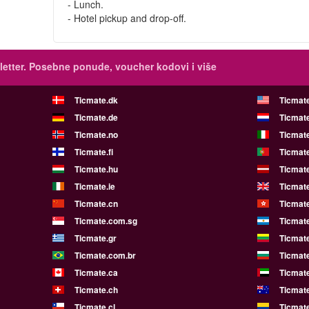
- Lunch.
- Hotel pickup and drop-off.
etter.
Posebne ponude, voucher kodovi i više
Ticmate.dk
Ticmat
Ticmate.de
Ticmate
Ticmate.no
Ticmate
Ticmate.fi
Ticmate
Ticmate.hu
Ticmate
Ticmate.ie
Ticmat
Ticmate.cn
Ticmat
Ticmate.com.sg
Ticmat
Ticmate.gr
Ticmate
Ticmate.com.br
Ticmat
Ticmate.ca
Ticmat
Ticmate.ch
Ticmat
Ticmate.cl
Ticmat