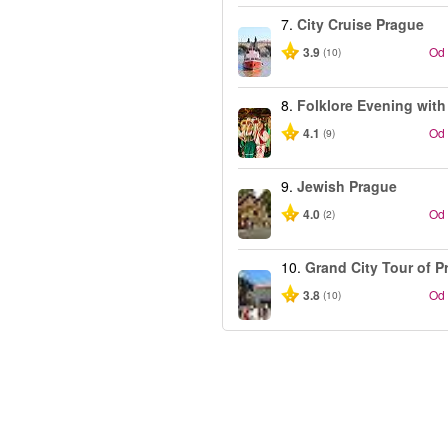
7.
City Cruise Prague
3.9
Od
(10)
8.
Folklore Evening with
4.1
Od
(9)
9.
Jewish Prague
4.0
Od
(2)
10.
Grand City Tour of P
3.8
Od
(10)