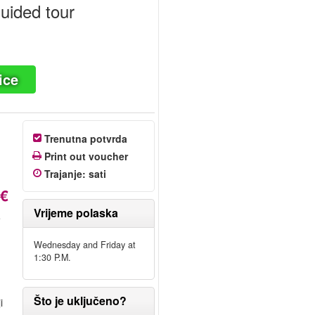
guided tour
ice
Trenutna potvrda
Print out voucher
Trajanje
:
sati
 €
Vrijeme polaska
e
Wednesday and Friday at
1:30 P.M.
Što je uključeno?
i