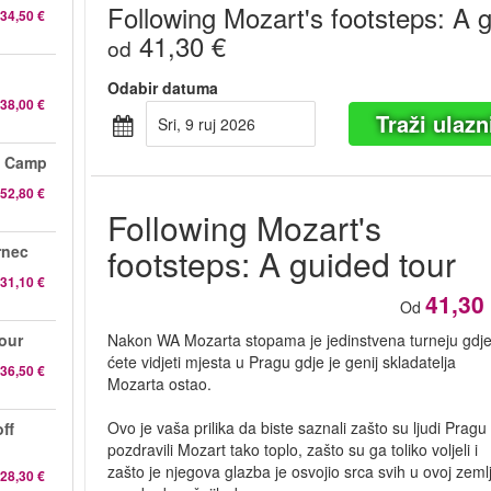
Following Mozart's footsteps: A 
34,50 €
41,30 €
od
Odabir datuma
38,00 €
Traži ulazn
sri, 9 ruj 2026
n Camp
52,80 €
Following Mozart's
rnec
footsteps: A guided tour
31,10 €
41,30
Od
our
Nakon WA Mozarta stopama je jedinstvena turneju gdj
ćete vidjeti mjesta u Pragu gdje je genij skladatelja
36,50 €
Mozarta ostao.
Ovo je vaša prilika da biste saznali zašto su ljudi Pragu
ff
pozdravili Mozart tako toplo, zašto su ga toliko voljeli i
zašto je njegova glazba je osvojio srca svih u ovoj zemlj
28,30 €