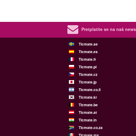
Pretplatite se na naš newsl
Ticmate.se
Ticmate.es
Ticmate.fr
Ticmate.pl
Ticmate.cz
Ticmate.jp
Ticmate.co.il
Ticmate.kr
Ticmate.be
Ticmate.at
Ticmate.in
Ticmate.co.za
Ticmate.mx