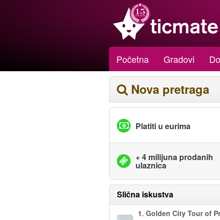
Početna
Gradovi
Do
Nova pretraga
Platiti u eurima
+ 4 milijuna prodanih
ulaznica
Slična iskustva
1.
Golden City Tour of P