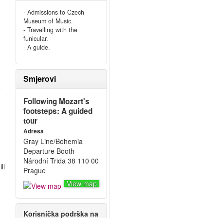
- Admissions to Czech
Museum of Music.
- Travelling with the
funicular.
- A guide.
Smjerovi
e
Following Mozart's
footsteps: A guided
tour
Adresa
Gray Line/Bohemia
Departure Booth
Národní Trida 38 110 00
li
Prague
View map
1
Korisnička podrška na